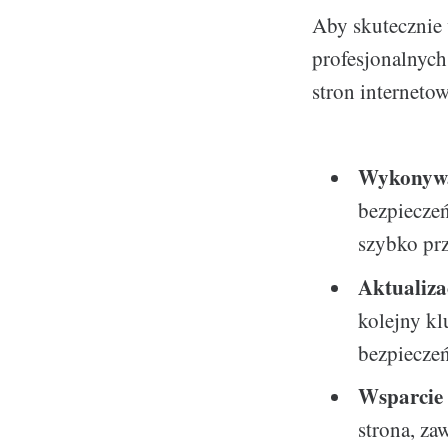
Aby skutecznie 
profesjonalnyc
stron interneto
Wykonywa
bezpiecze
szybko prz
Aktualiza
kolejny kl
bezpieczeń
Wsparcie 
strona, za