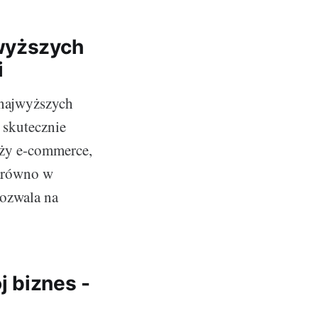
jwyższych
i
 najwyższych
 skutecznie
nży e-commerce,
Zarówno w
pozwala na
 biznes -