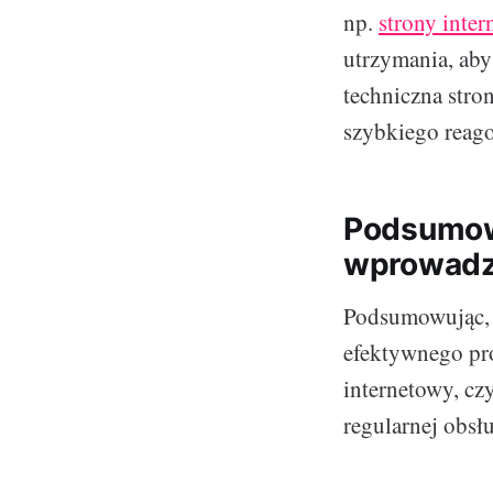
np.
strony inte
utrzymania, aby
techniczna stro
szybkiego reag
Podsumowa
wprowadz
Podsumowując, 
efektywnego pro
internetowy, cz
regularnej obsł