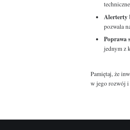
techniczn
Alerterty
pozwala na
Poprawa s
jednym z 
Pamiętaj, że in
w jego rozwój i 