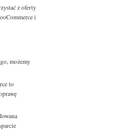
ystać z oferty
 WooCommerce i
iego, możemy
rce to
poprawę
udowana
sparcie