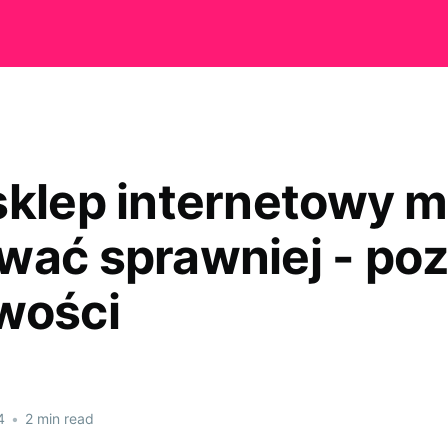
sklep internetowy 
wać sprawniej - poz
wości
4
•
2 min read