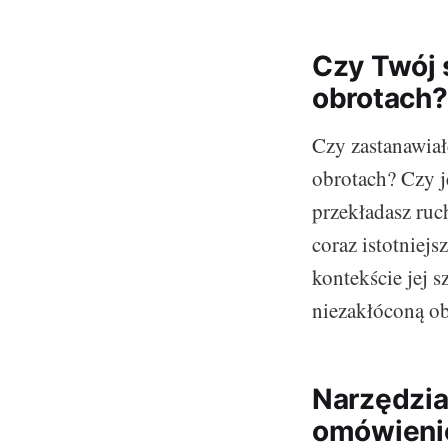
Czy Twój 
obrotach?
Czy zastanawiał
obrotach? Czy j
przekładasz ruc
coraz istotniej
kontekście jej 
niezakłóconą ob
Narzędzia
omówieni