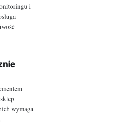
onitoringu i
bsługa
liwość
znie
lementem
 sklep
z nich wymaga
.