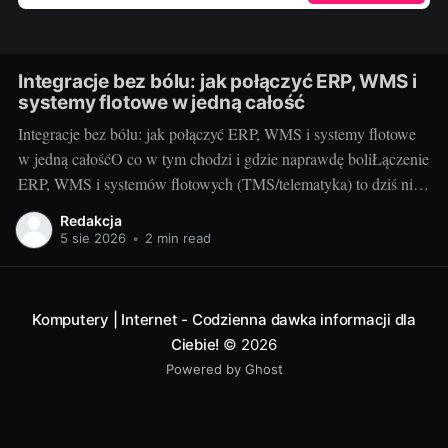
Integracje bez bólu: jak połączyć ERP, WMS i
systemy flotowe w jedną całość
Integracje bez bólu: jak połączyć ERP, WMS i systemy flotowe
w jedną całośćO co w tym chodzi i gdzie naprawdę boliŁączenie
ERP, WMS i systemów flotowych (TMS/telematyka) to dziś nie
fanaberia, tylko warunek płynnej logistyki. Chodzi o to, by
Redakcja
zamówienie z ERP automatycznie wywołało ruch w magazynie,
5 sie 2026
•
2 min read
a kierowca
Komputery | Internet - Codzienna dawka informacji dla
Ciebie!
© 2026
Powered by Ghost