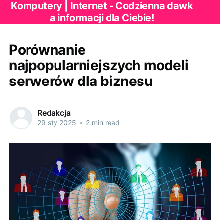
Komputery | Internet - Codzienna dawk
a informacji dla Ciebie!
Porównanie
najpopularniejszych modeli
serwerów dla biznesu
Redakcja
29 sty 2025
•
2 min read