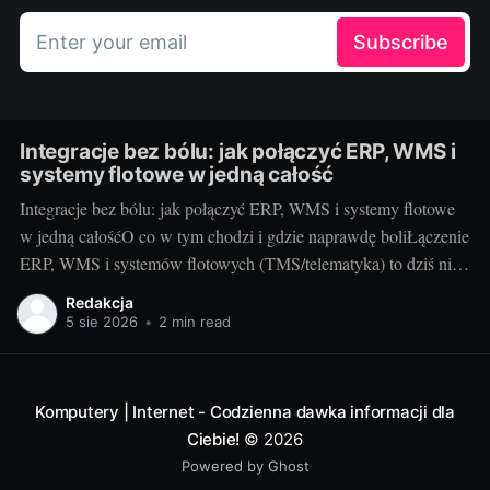
Enter your email
Subscribe
Integracje bez bólu: jak połączyć ERP, WMS i
systemy flotowe w jedną całość
Integracje bez bólu: jak połączyć ERP, WMS i systemy flotowe
w jedną całośćO co w tym chodzi i gdzie naprawdę boliŁączenie
ERP, WMS i systemów flotowych (TMS/telematyka) to dziś nie
fanaberia, tylko warunek płynnej logistyki. Chodzi o to, by
Redakcja
zamówienie z ERP automatycznie wywołało ruch w magazynie,
5 sie 2026
•
2 min read
a kierowca
Komputery | Internet - Codzienna dawka informacji dla
Ciebie!
© 2026
Powered by Ghost