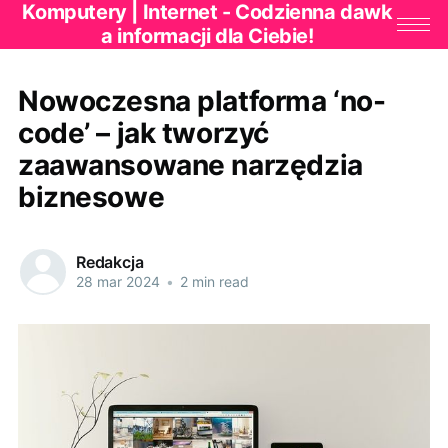
Komputery | Internet - Codzienna dawk
a informacji dla Ciebie!
Nowoczesna platforma ‘no-
code’ – jak tworzyć
zaawansowane narzędzia
biznesowe
Redakcja
28 mar 2024
•
2 min read