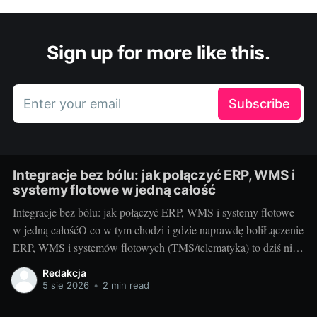
Sign up for more like this.
Enter your email
Subscribe
Integracje bez bólu: jak połączyć ERP, WMS i
systemy flotowe w jedną całość
Integracje bez bólu: jak połączyć ERP, WMS i systemy flotowe
w jedną całośćO co w tym chodzi i gdzie naprawdę boliŁączenie
ERP, WMS i systemów flotowych (TMS/telematyka) to dziś nie
fanaberia, tylko warunek płynnej logistyki. Chodzi o to, by
Redakcja
zamówienie z ERP automatycznie wywołało ruch w magazynie,
5 sie 2026
•
2 min read
a kierowca