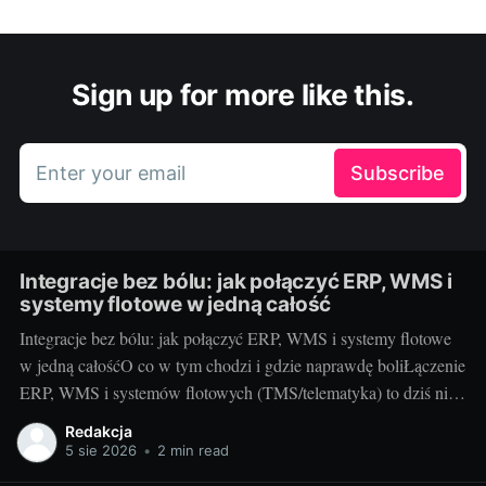
Sign up for more like this.
Enter your email
Subscribe
Integracje bez bólu: jak połączyć ERP, WMS i
systemy flotowe w jedną całość
Integracje bez bólu: jak połączyć ERP, WMS i systemy flotowe
w jedną całośćO co w tym chodzi i gdzie naprawdę boliŁączenie
ERP, WMS i systemów flotowych (TMS/telematyka) to dziś nie
fanaberia, tylko warunek płynnej logistyki. Chodzi o to, by
Redakcja
zamówienie z ERP automatycznie wywołało ruch w magazynie,
5 sie 2026
•
2 min read
a kierowca