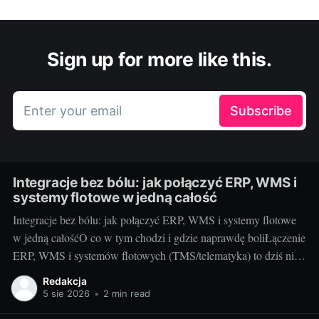
Sign up for more like this.
Enter your email
Subscribe
Integracje bez bólu: jak połączyć ERP, WMS i
systemy flotowe w jedną całość
Integracje bez bólu: jak połączyć ERP, WMS i systemy flotowe
w jedną całośćO co w tym chodzi i gdzie naprawdę boliŁączenie
ERP, WMS i systemów flotowych (TMS/telematyka) to dziś nie
fanaberia, tylko warunek płynnej logistyki. Chodzi o to, by
Redakcja
zamówienie z ERP automatycznie wywołało ruch w magazynie,
5 sie 2026
•
2 min read
a kierowca